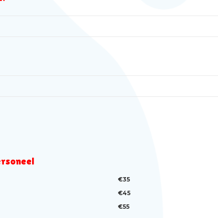
ersoneel
€35
€45
€55