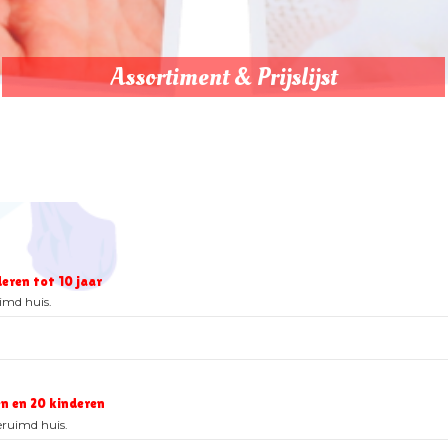
Assortiment & Prijslijst
eren tot 10 jaar
imd huis.
n en 20 kinderen
eruimd huis.