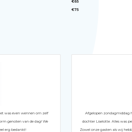
€65
€75
 Het was even wennen om zelf
Afgelopen zondagmiddag heb
orm genoten van de dag! We
dochter Liselotte. Alles was p
eel erg bedankt!
Zowel onze gasten als wij heb