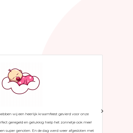
ben wij een heerlijk kraamfeest gevierd voor onze
Vorige
erfect geregeld en gelukkig hielp het zonnetje ook mee!
decemb
ben super genoten. En de dag werd weer afgesloten met
flexibi