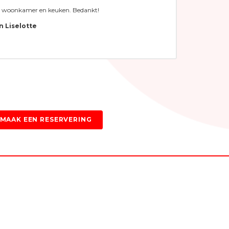
e woonkamer en keuken. Bedankt!
leuke r
en Liselotte
Patric
MAAK EEN RESERVERING