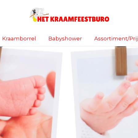
Kraamborrel
Babyshower
Assortiment/Prijs